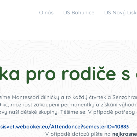
O nás
DS Bohunice
DS Nový Lís
ka pro rodiče s
íme Montessori dílničky a to každý čtvrtek a Senzohra
 kč, možnost zakoupení permanentky a získání výhodněj
ovy naší dětské skupiny. Těšíme se. V případě potřeby 
jsisvet.webooker.eu/Attendance?semesterID=10883
(
případě dotazů pište na
nejkrasne