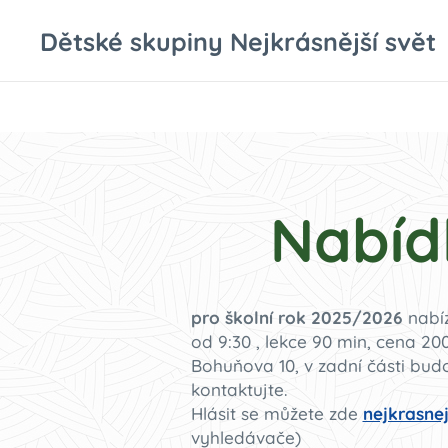
Dětské skupiny Nejkrásnější svět
Nabíd
pro školní rok 2025/2026
nabíz
od 9:30
, lekce 90
min, cena 200
Bohuňova 10, v zadní části bud
kontaktujte.
Hlásit se můžete zde
nejkrasne
vyhledávače) V 