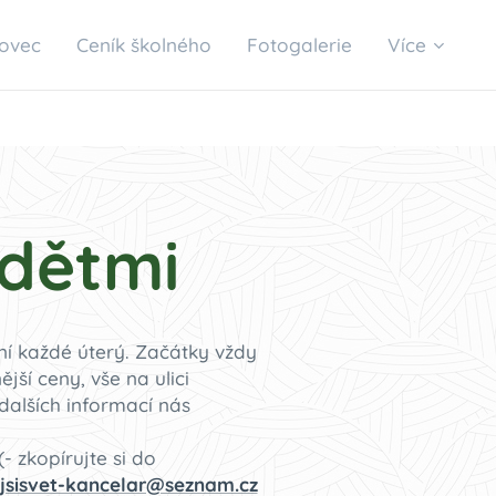
kovec
Ceník školného
Fotogalerie
Více
 dětmi
ní každé úterý. Začátky vždy
ší ceny, vše na ulici
dalších informací nás
- zkopírujte si do
jsisvet-kancelar@seznam.cz